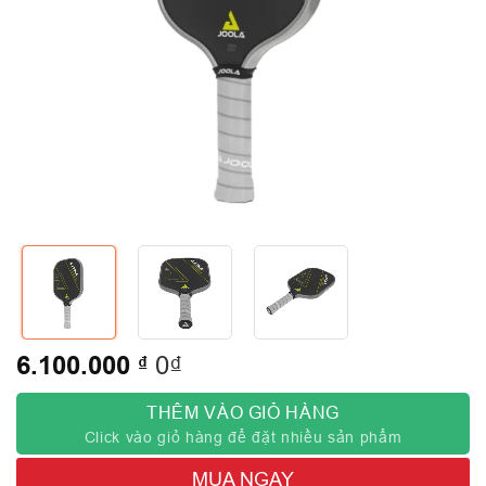
6.100.000
₫
0₫
THÊM VÀO GIỎ HÀNG
Click vào giỏ hàng để đặt nhiều sản phẩm
MUA NGAY