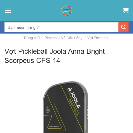
Skip
to
content
Trang chủ
/
Pickelball Và Cầu Lông
/
Vợt Pickelball
Vợt Pickleball Joola Anna Bright
Scorpeus CFS 14