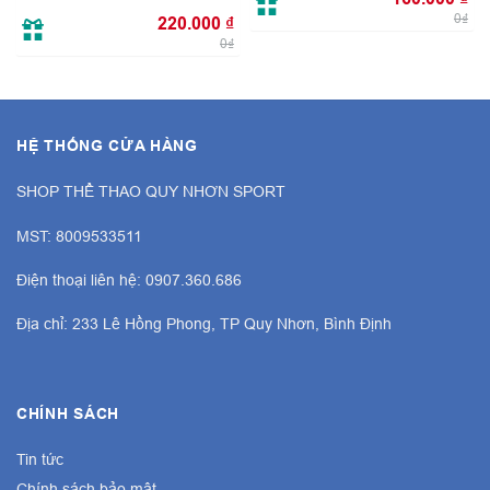
dòng
vợt Pickleball Joola
với mẫu mã đa dạng hơn để
0₫
220.000
₫
chọn được cây vợt phù hợp với bản thân nhé.
0₫
2. Thông số kỹ thuật Vợt Pickleball Joola Anna
Bright Scorpeus CFS 14
HỆ THỐNG CỬA HÀNG
– Chất liệu mặt vợt: Carbon Friction
SHOP THỂ THAO QUY NHƠN SPORT
– Cấu trúc lõi: Reactive Honeycomb
MST: 8009533511
– Độ dày: 14 mm
Điện thoại liên hệ: 0907.360.686
– Kiểm soát: 94
Địa chỉ: 233 Lê Hồng Phong, TP Quy Nhơn, Bình Định
– Sức mạnh: 95
– Spin: 96
CHÍNH SÁCH
– Trọng lượng trung bình: 8 Oz
Tin tức
Chính sách bảo mật