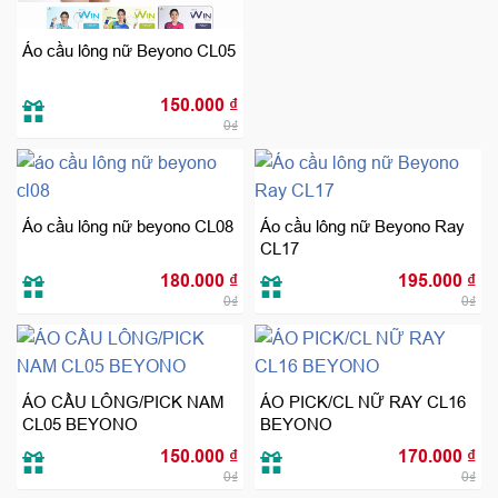
Áo cầu lông nữ Beyono CL05
150.000
₫
0₫
Áo cầu lông nữ beyono CL08
Áo cầu lông nữ Beyono Ray
CL17
180.000
₫
195.000
₫
0₫
0₫
ÁO CẦU LÔNG/PICK NAM
ÁO PICK/CL NỮ RAY CL16
CL05 BEYONO
BEYONO
150.000
₫
170.000
₫
0₫
0₫