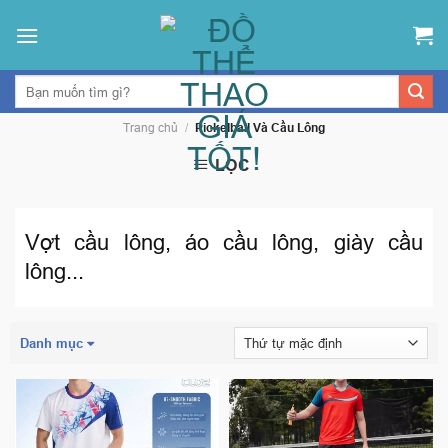
Skip
to
content
Trang chủ
/
Pickelball Và Cầu Lông
LỌC
Vợt cầu lông, áo cầu lông, giày cầu
lông...
Danh mục