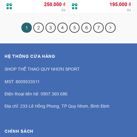
250.000
₫
195.000
₫
0₫
0₫
1
2
3
4
5
6
7
HỆ THỐNG CỬA HÀNG
SHOP THỂ THAO QUY NHƠN SPORT
MST: 8009533511
Điện thoại liên hệ: 0907.360.686
Địa chỉ: 233 Lê Hồng Phong, TP Quy Nhơn, Bình Định
CHÍNH SÁCH