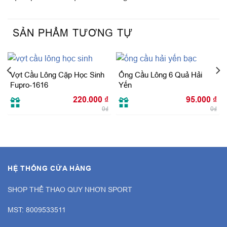
SẢN PHẨM TƯƠNG TỰ
Vợt Cầu Lông Cặp Học Sinh
Ống Cầu Lông 6 Quả Hải
Fupro-1616
Yến
220.000
₫
95.000
₫
0₫
0₫
HỆ THỐNG CỬA HÀNG
SHOP THỂ THAO QUY NHƠN SPORT
MST: 8009533511