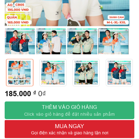
185.000
₫
0₫
THÊM VÀO GIỎ HÀNG
Click vào giỏ hàng để đặt nhiều sản phẩm
MUA NGAY
Gọi điện xác nhận và giao hàng tận nơi