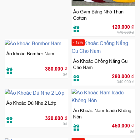
Áo Gym Bảng Nhỏ Thun
Cotton
Giá
Giá
120.000
₫
gốc
hiệ
170.000
₫
là:
tại
170.000 ₫.
là:
120
- 18%
Áo khoác Bomber Nam
Áo Khoác Chống Nắng Gu
Cho Nam
380.000
₫
Giá
Giá
0₫
280.000
₫
gốc
hiệ
340.000
₫
là:
tại
340.000 ₫.
là:
280
Áo Khoác Dù Nhẹ 2 Lớp
Áo Khoác Nam Icado Không
Nón
320.000
₫
0₫
450.000
₫
0₫