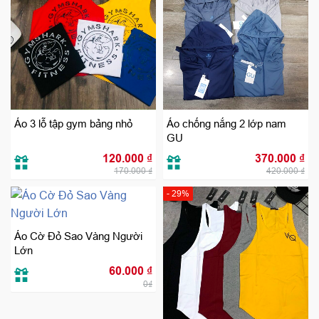
Áo 3 lỗ tập gym bảng nhỏ
Áo chống nắng 2 lớp nam
GU
Giá
Giá
Giá
Giá
120.000
₫
370.000
₫
gốc
hiện
gốc
hiệ
170.000
₫
420.000
₫
là:
tại
là:
tại
170.000 ₫.
là:
420.000 ₫.
là:
120.000 ₫.
370
- 29%
Áo Cờ Đỏ Sao Vàng Người
Lớn
60.000
₫
0₫