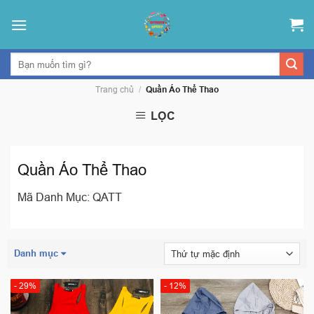
Skip
to
content
Trang chủ
/
Quần Áo Thể Thao
LỌC
Quần Áo Thể Thao
Mã Danh Mục: QATT
Danh mục
- 29%
- 12%