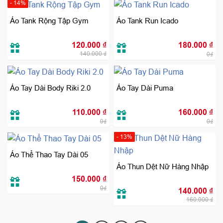
- 14%
Áo Tank Rộng Tập Gym
Áo Tank Run Icado
Giá
Giá
120.000
₫
180.000
₫
gốc
hiện
140.000
₫
là:
tại
0₫
140.000 ₫.
là:
120.000 ₫.
Áo Tay Dài Body Riki 2.0
Áo Tay Dài Puma
110.000
₫
160.000
₫
0₫
0₫
- 13%
Áo Thể Thao Tay Dài 05
Áo Thun Dệt Nữ Hàng Nhập
150.000
₫
Giá
Giá
0₫
140.000
₫
gốc
hiệ
160.000
₫
là:
tại
160.000 ₫.
là:
140