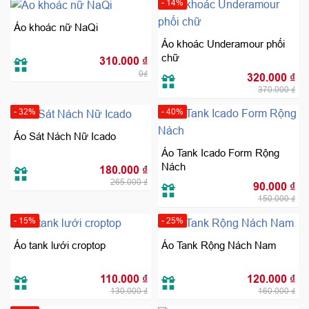
- 14%
Áo khoác nữ NaQi
Áo khoác Underamour phối
chữ
310.000
₫
Giá
Giá
0₫
320.000
₫
gốc
hiệ
370.000
₫
là:
tại
370.000 ₫.
là:
320
- 32%
- 40%
Áo Sát Nách Nữ Icado
Áo Tank Icado Form Rộng
Nách
Giá
Giá
180.000
₫
gốc
hiện
265.000
₫
Giá
Giá
là:
tại
90.000
₫
gốc
hiệ
265.000 ₫.
là:
150.000
₫
là:
tại
180.000 ₫.
150.000 ₫.
là:
90.
- 15%
- 25%
Áo tank lưới croptop
Áo Tank Rộng Nách Nam
Giá
Giá
Giá
Giá
110.000
₫
120.000
₫
gốc
hiện
gốc
hiệ
130.000
₫
160.000
₫
là:
tại
là:
tại
130.000 ₫.
là:
160.000 ₫.
là:
110.000 ₫.
120