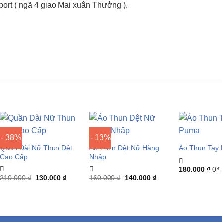
rt ( ngã 4 giao Mai xuân Thưởng ).
- 38%
- 13%
Quần Dài Nữ Thun Dệt
Áo Thun Dệt Nữ Hàng
Áo Thun Tay
Cao Cấp
Nhập
180.000
₫
0₫
Giá
Giá
Giá
Giá
210.000
₫
130.000
₫
160.000
₫
140.000
₫
gốc
hiện
gốc
hiện
là:
tại
là:
tại
210.000 ₫.
là:
160.000 ₫.
là:
 ₫.
130.000 ₫.
140.000 ₫.