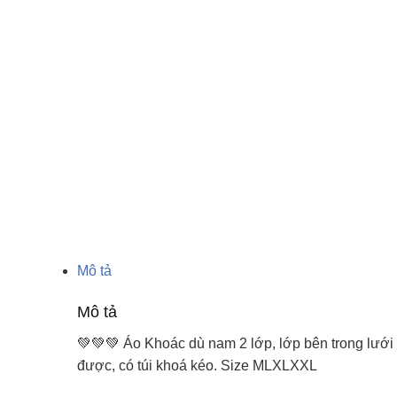
Mô tả
Mô tả
💚💚💚 Áo Khoác dù nam 2 lớp, lớp bên trong lưới
được, có túi khoá kéo. Size MLXLXXL