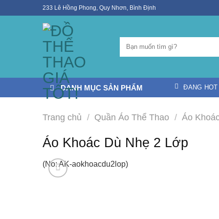
Skip
233 Lê Hồng Phong, Quy Nhơn, Bình Định
to
content
DANH MỤC SẢN PHẨM
ĐANG HOT
Trang chủ
/
Quần Áo Thể Thao
/
Áo Khoá
Áo Khoác Dù Nhẹ 2 Lớp
(No: AK-aokhoacdu2lop)