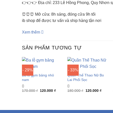
👉👉👉 Địa chỉ: 233 Lê Hồng Phong, Quy Nhơn spo
⏰⏰⏰ Mở cửa: 8h sáng, đóng cửa 9h tối
ib shop để được tư vấn và ship hàng tận nơi
Xem thêm
SẢN PHẨM TƯƠNG TỰ
- 29%
- 33%
Ba lỗ gym bảng nhỏ
Quần Thể Thao Nữ Bo
nam
Lai Phối Sọc
Giá
Giá
Giá
Giá
170.000
₫
120.000
₫
180.000
₫
120.000
₫
gốc
hiện
gốc
hiện
là:
tại
là:
tại
170.000 ₫.
là:
180.000 ₫.
là:
120.000 ₫.
120.000