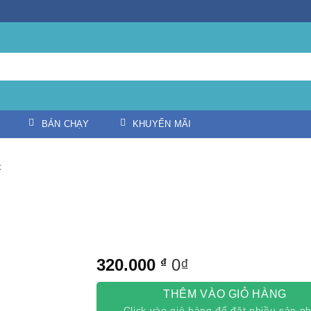
BÁN CHẠY
KHUYẾN MÃI
c
320.000
0₫
₫
THÊM VÀO GIỎ HÀNG
Click vào giỏ hàng để đặt nhiều sản 