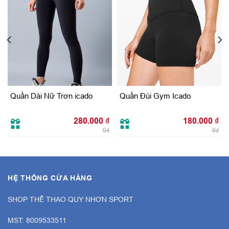
Quần Dài Nữ Trơn icado
Quần Đùi Gym Icado
Giá
280.000
₫
180.000
₫
hiện
tại
0₫
0₫
là:
120.000 ₫.
HỆ THỐNG CỬA HÀNG
SHOP THỂ THAO QUY NHƠN SPORT
MST: 8009533511