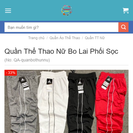
Skip
to
content
Trang chủ
/
Quần Áo Thể Thao
/
Quần TT Nữ
Quần Thể Thao Nữ Bo Lai Phối Sọc
(No: QA-quanbothunnu)
- 33%