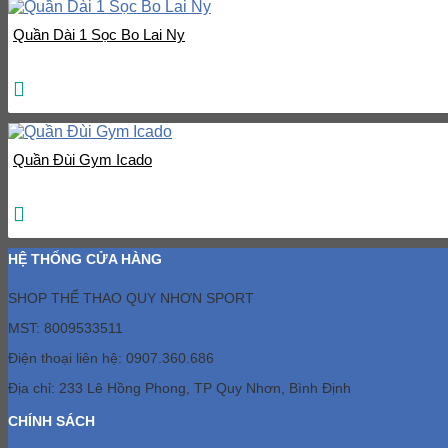
Quần Dài 1 Sọc Bo Lai Ny
Quần Đùi Gym Icado
HỆ THỐNG CỬA HÀNG
SHOP THỂ THAO QUY NHƠN SPORT
MST: 8009533511
Điện thoại liên hệ: 0907.360.686
Địa chỉ: 233 Lê Hồng Phong, TP Quy Nhơn, Bình Định
CHÍNH SÁCH