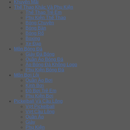
Khuyến Mãi
Thể Thao Khác Và Phụ Kiện
Thể Thao Trẻ Em
Phụ Kiện Thể Thao
Bóng Chuyền
Bóng Bàn
Bóng Rổ
Boxing
Xe Đạp
Môn Bóng Đá
Giày Đá Bóng
Quần Áo Bóng Đá
Áo Bóng Đá Không Logo
Phụ Kiện Bóng Đá
Môn Bơi Lội
Quần Áo Bơi
Kính Bơi
Đồ Bơi Trẻ Em
Phụ Kiện Bơi
Pickelball Và Cầu Lông
Vợt Pickelball
Vợt Cầu Lông
Quần Áo
Giày
Phụ Kiện