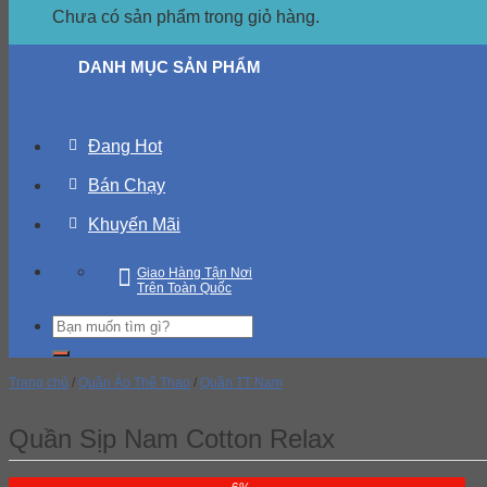
Chưa có sản phẩm trong giỏ hàng.
DANH MỤC SẢN PHẨM
Đang Hot
Bán Chạy
Khuyến Mãi
Giao Hàng Tận Nơi
Trên Toàn Quốc
Trang chủ
/
Quần Áo Thể Thao
/
Quần TT Nam
Quần Sịp Nam Cotton Relax