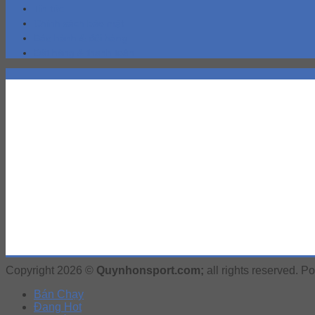
Tin tức
Chính sách bảo mật
Bảo hành & đổi hàng
Đặt hàng & thanh toán
Copyright 2026 ©
Quynhonsport.com;
all rights reserved. 
Bán Chạy
Đang Hot