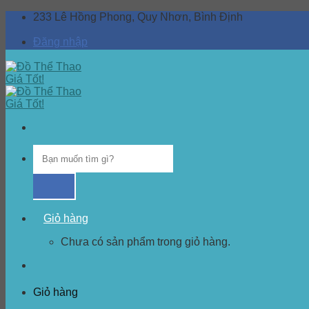
Skip
233 Lê Hồng Phong, Quy Nhơn, Bình Định
to
content
Đăng nhập
Giỏ hàng
Chưa có sản phẩm trong giỏ hàng.
Giỏ hàng