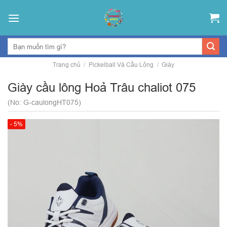
Skip
to
content
Trang chủ
/
Pickelball Và Cầu Lông
/
Giày
Giày cầu lông Hoả Trâu chaliot 075
(No: G-caulongHT075)
- 5%