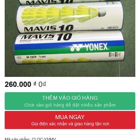
260.000
₫
0₫
THÊM VÀO GIỎ HÀNG
Click vào giỏ hàng để đặt nhiều sản phẩm
MUA NGAY
Gọi điện xác nhận và giao hàng tận nơi
Mã sản phẩm:
CLOC-YNMV