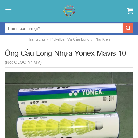
Skip
to
content
Trang chủ
/
Pickelball Và Cầu Lông
/
Phụ Kiện
Ống Cầu Lông Nhựa Yonex Mavis 10
(No: CLOC-YNMV)