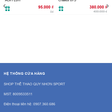
Giá
Giá
95.000
₫
380.000
₫
gốc
hiệ
400.000
₫
0₫
là:
tại
400.000 ₫.
là:
380
HỆ THỐNG CỬA HÀNG
SHOP THỂ THAO QUY NHƠN SPORT
MST: 8009533511
Điện thoại liên hệ: 0907.360.686