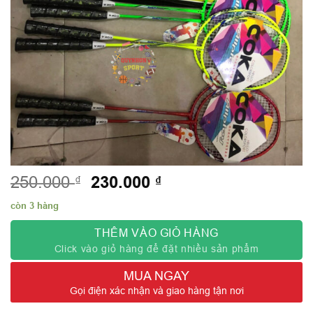
Giá
230.000
Giá
₫
₫
250.000
gốc
hiện
còn 3 hàng
là:
tại
250.000 ₫.
là:
THÊM VÀO GIỎ HÀNG
230.000 ₫.
Click vào giỏ hàng để đặt nhiều sản phẩm
MUA NGAY
Gọi điện xác nhận và giao hàng tận nơi