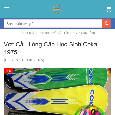
Skip
to
content
Trang chủ
/
Pickelball Và Cầu Lông
/
Vợt Cầu Lông
Vợt Cầu Lông Cặp Học Sinh Coka
1975
(No: CLVOT-COKA1975)
- 8%