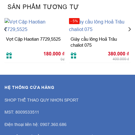
SẢN PHẨM TƯƠNG TỰ
- 5%
Vợt Cặp Haotian 7729,5525
Giày cầu lông Hoả Trâu
chaliot 075
Giá
hiện
Giá
Giá
tại
180.000
₫
380.000
₫
gốc
hiệ
là:
400.000
₫
0₫
là:
tại
130.000 ₫.
400.000 ₫.
là:
380
HỆ THỐNG CỬA HÀNG
SHOP THỂ THAO QUY NHƠN SPORT
MST: 8009533511
Điện thoại liên hệ: 0907.360.686