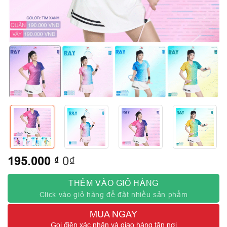
195.000
₫
0₫
THÊM VÀO GIỎ HÀNG
Click vào giỏ hàng để đặt nhiều sản phẩm
MUA NGAY
Gọi điện xác nhận và giao hàng tận nơi