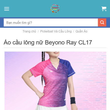
Skip
to
content
Trang chủ
/
Pickelball Và Cầu Lông
/
Quần Áo
Áo cầu lông nữ Beyono Ray CL17