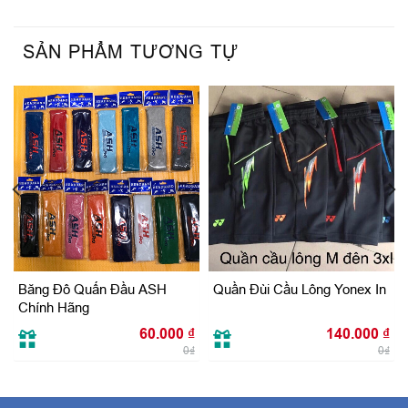
SẢN PHẨM TƯƠNG TỰ
Băng Đô Quấn Đầu ASH
Quần Đùi Cầu Lông Yonex In
Chính Hãng
60.000
₫
140.000
₫
0₫
0₫