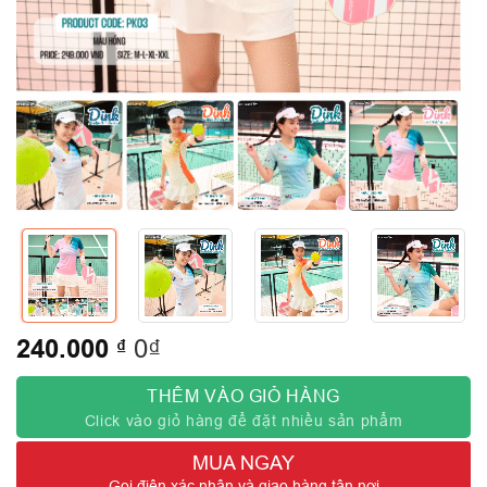
240.000
₫
0₫
THÊM VÀO GIỎ HÀNG
Click vào giỏ hàng để đặt nhiều sản phẩm
MUA NGAY
Gọi điện xác nhận và giao hàng tận nơi