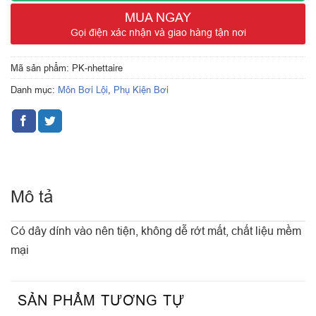
MUA NGAY
Gọi điện xác nhận và giao hàng tận nơi
Mã sản phẩm:
PK-nhettaire
Danh mục:
Môn Bơi Lội
,
Phụ Kiện Bơi
Mô tả
Có dây dính vào nên tiện, không dễ rớt mất, chất liệu mềm
mại
SẢN PHẨM TƯƠNG TỰ