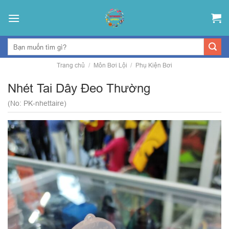
Skip
to
content
Trang chủ
/
Môn Bơi Lội
/
Phụ Kiện Bơi
Nhét Tai Dây Đeo Thường
(No: PK-nhettaire)