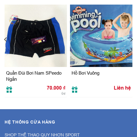
Quần Đùi Bơi Nam SPeedo
Hồ Bơi Vuông
Ngắn
70.000
₫
Liên hệ
0₫
HỆ THỐNG CỬA HÀNG
SHOP THỂ THAO QUY NHƠN SPORT