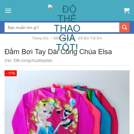
Skip
to
content
Trang chủ
/
Môn Bơi Lội
/
Đồ Bơi Trẻ Em
Đầm Bơi Tay Dài Công Chúa Elsa
(No: ĐB-congchuataydai)
- 11%