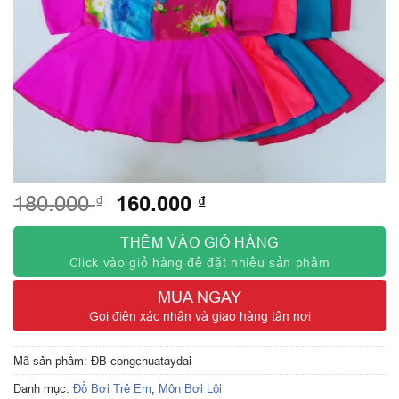
Giá
160.000
Giá
₫
₫
180.000
gốc
hiện
là:
tại
THÊM VÀO GIỎ HÀNG
180.000 ₫.
là:
Click vào giỏ hàng để đặt nhiều sản phẩm
160.000 ₫.
MUA NGAY
Gọi điện xác nhận và giao hàng tận nơi
Mã sản phẩm:
ĐB-congchuataydai
Danh mục:
Đồ Bơi Trẻ Em
,
Môn Bơi Lội