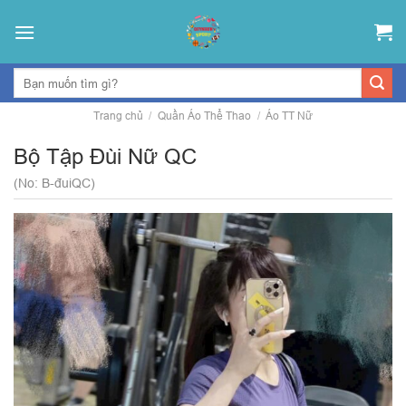
Skip
to
content
Trang chủ
/
Quần Áo Thể Thao
/
Áo TT Nữ
Bộ Tập Đùi Nữ QC
(No: B-đuiQC)