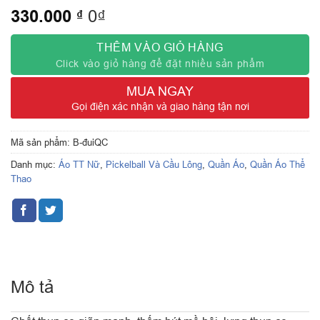
330.000
₫
0₫
THÊM VÀO GIỎ HÀNG
Click vào giỏ hàng để đặt nhiều sản phẩm
MUA NGAY
Gọi điện xác nhận và giao hàng tận nơi
Mã sản phẩm:
B-đuiQC
Danh mục:
Áo TT Nữ
,
Pickelball Và Cầu Lông
,
Quần Áo
,
Quần Áo Thể
Thao
Mô tả