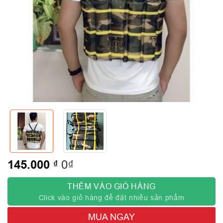
145.000
₫
0₫
THÊM VÀO GIỎ HÀNG
Click vào giỏ hàng để đặt nhiều sản phẩm
MUA NGAY