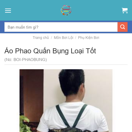
Skip
to
content
Trang chủ
/
Môn Bơi Lội
/
Phụ Kiện Bơi
Áo Phao Quấn Bụng Loại Tốt
(No: BOI-PHAOBUNG)