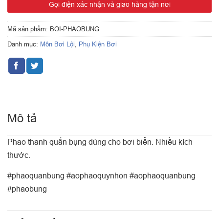
Gọi điện xác nhận và giao hàng tận nơi
Mã sản phẩm:
BOI-PHAOBUNG
Danh mục:
Môn Bơi Lội
,
Phụ Kiện Bơi
Mô tả
Phao thanh quấn bụng dùng cho bơi biển. Nhiều kích
thước.
#phaoquanbung #aophaoquynhon #aophaoquanbung
#phaobung