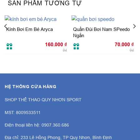
SẢN PHẨM TƯƠNG TỰ
Kính Bơi Em Bé Aryca
Quần Đùi Bơi Nam SPeedo
Ngắn
160.000
₫
70.000
₫
0₫
0₫
HỆ THỐNG CỬA HÀNG
SHOP THỂ THAO QUY NHƠN SPORT
MST: 8009533511
Điện thoại liên hệ: 0907.360.686
Địa chỉ: 233 Lê Hồng Phong, TP Quy Nhơn, Bình Định