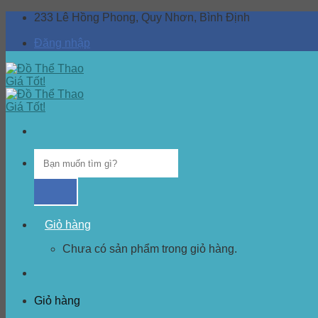
Skip
233 Lê Hồng Phong, Quy Nhơn, Bình Định
to
content
Đăng nhập
Giỏ hàng
Chưa có sản phẩm trong giỏ hàng.
Giỏ hàng