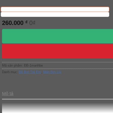
260.000
0₫
₫
Mã sản phẩm:
ĐB-1manhbe
Danh mục:
Đồ Bơi Trẻ Em
,
Môn Bơi Lội
Mô tả