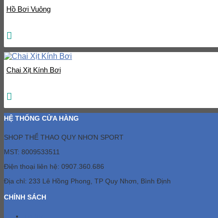
Hồ Bơi Vuông
Chai Xịt Kính Bơi
HỆ THỐNG CỬA HÀNG
SHOP THỂ THAO QUY NHƠN SPORT
MST: 8009533511
Điện thoại liên hệ: 0907.360.686
Địa chỉ: 233 Lê Hồng Phong, TP Quy Nhơn, Bình Định
CHÍNH SÁCH
Tin tức