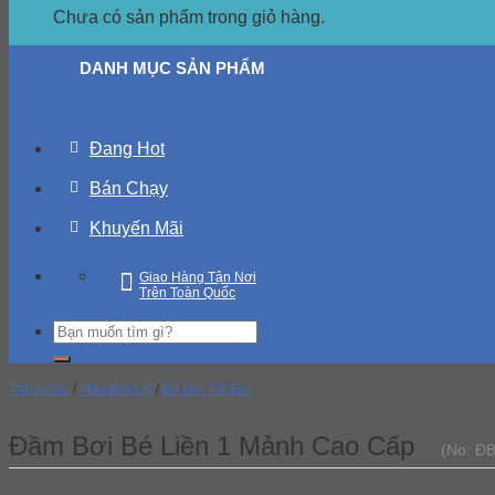
Chưa có sản phẩm trong giỏ hàng.
DANH MỤC SẢN PHẨM
Đang Hot
Bán Chạy
Khuyến Mãi
Giao Hàng Tận Nơi
Trên Toàn Quốc
Trang chủ
/
Môn Bơi Lội
/
Đồ Bơi Trẻ Em
Đầm Bơi Bé Liền 1 Mảnh Cao Cấp
(No: Đ