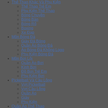
Thể Thao Khác Và Phụ Kiện
Thể Thao Trẻ Em
Phụ Kiện Thể Thao
Bóng Chuyền
Bóng Bàn
Bóng Rổ
Boxing
Xe Đạp
Môn Bóng Đá
Giày Đá Bóng
Quần Áo Bóng Đá
Áo Bóng Đá Không Logo
Phụ Kiện Bóng Đá
Môn Bơi Lội
Quần Áo Bơi
Kính Bơi
Đồ Bơi Trẻ Em
Phụ Kiện Bơi
Pickelball Và Cầu Lông
Vợt Pickelball
Vợt Cầu Lông
Quần Áo
Giày
Phụ Kiện
Quần Áo Thể Thao