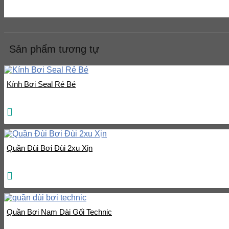
Thun dày dặn, mịn, co giãn mềm mại, mẫu cực kì dễ thương
Sản phẩm tương tự
Kính Bơi Seal Rẻ Bé
Quần Đùi Bơi Đùi 2xu Xịn
Quần Bơi Nam Dài Gối Technic