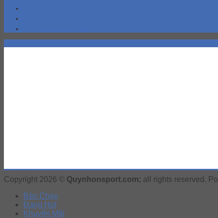
Chính sách bảo mật
Bảo hành & đổi hàng
Đặt hàng & thanh toán
Copyright 2026 ©
Quynhonsport.com;
all rights reserved. 
Bán Chạy
Đang Hot
Khuyến Mãi