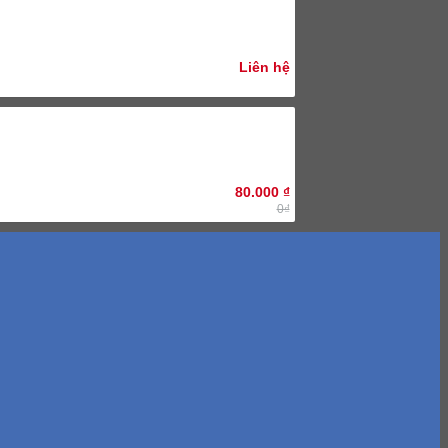
Liên hệ
80.000
₫
0₫