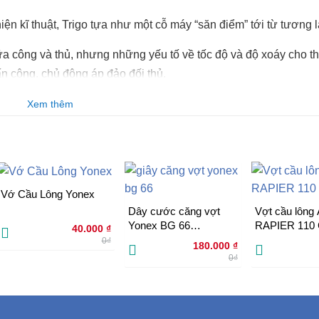
ện kĩ thuật, Trigo tựa như một cỗ máy “săn điểm” tới từ tương l
ữa công và thủ, nhưng những yếu tố về tốc độ và độ xoáy cho t
ấn công, chủ động áp đảo đối thủ.
Xem thêm
Vớ Cầu Lông Yonex
Dây cước căng vợt
Vợt cầu lông
Yonex BG 66
RAPIER 110 
40.000
₫
ULTIMAX
Hãng
0₫
180.000
₫
0₫