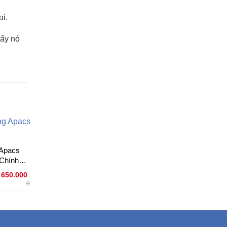
ai.
hấy nó
 Apacs
Dây Đan Vợt Yonex
Dây cước căng vợt
Chính
Cho Học Sinh
Yonex BG 65
650.000
₫
65.000
₫
140.000
₫
0₫
0₫
0₫