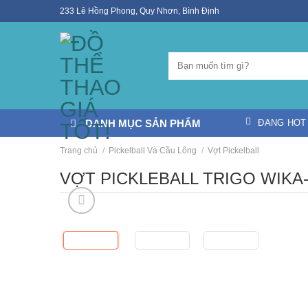
Skip
233 Lê Hồng Phong, Quy Nhơn, Bình Định
to
content
DANH MỤC SẢN PHẨM
ĐANG HOT
Trang chủ
/
Pickelball Và Cầu Lông
/
Vợt Pickelball
VỢT PICKLEBALL TRIGO WIKA