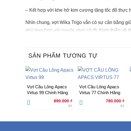
– Kết hợp với khe hở kim cương tăng tốc độ thực hi
Nhìn chung, vợt Wika Trigo vẫn có sự cân bằng gi
phù hợp hơn với người chơi có lối đánh thiên về t
SẢN PHẨM TƯƠNG TỰ
Vợt Cầu Lông Apacs
Vợt Cầu Lông Apacs
Virtus 99 Chính Hãng
Virtus 77 Chính Hãng
890.000
₫
780.000
₫
0₫
0₫