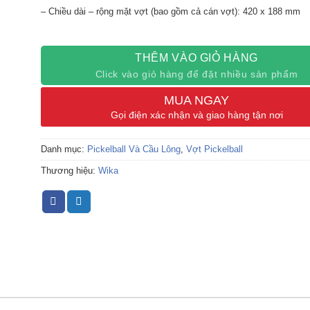
– Chiều dài – rộng mặt vợt (bao gồm cả cán vợt): 420 x 188 mm
– Độ dày vợt: 16 mm
THÊM VÀO GIỎ HÀNG
– Chiều dài cán vợt: 140 mm
Click vào giỏ hàng để đặt nhiều sản phẩm
– Chu vi cán vợt: 108 mm
MUA NGAY
– Cán vợt: Bề mặt PU
Gọi điện xác nhận và giao hàng tận nơi
Danh mục:
Pickelball Và Cầu Lông
,
Vợt Pickelball
Thương hiệu:
Wika