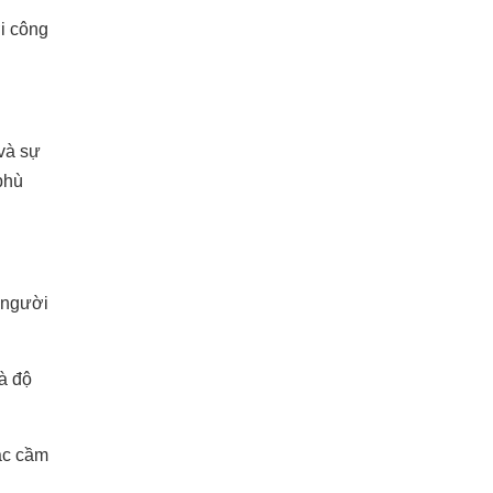
ơi công
và sự
phù
 người
và độ
tác cầm