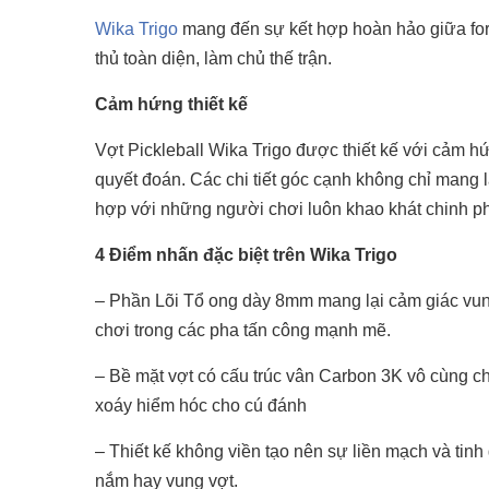
Wika Trigo
mang đến sự kết hợp hoàn hảo giữa form
thủ toàn diện, làm chủ thế trận.
Cảm hứng thiết kế
Vợt Pickleball Wika Trigo được thiết kế với cảm 
quyết đoán. Các chi tiết góc cạnh không chỉ mang l
hợp với những người chơi luôn khao khát chinh phụ
4 Điểm nhấn đặc biệt trên Wika Trigo
– Phần Lõi Tổ ong dày 8mm mang lại cảm giác vung
chơi trong các pha tấn công mạnh mẽ.
– Bề mặt vợt có cấu trúc vân Carbon 3K vô cùng ch
xoáy hiểm hóc cho cú đánh
– Thiết kế không viền tạo nên sự liền mạch và tinh
nắm hay vung vợt.