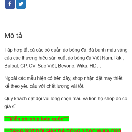
Mô tả
Tập hợp tất cả các bộ quần áo bóng đá, đá banh màu vàng
của các thương hiệu sản xuất áo bóng đá Việt Nam: Riki,
Bulbal, CP, CV, Sao Việt, Beyono, Wika, HD…
Ngoài các mẫu hiện có trên đây, shop nhận đặt may thiết
kế theo yêu cầu với chất lượng vải tốt.
Quý khách đặt đội vui lòng chọn mẫu và liên hệ shop để có
giá sỉ.
***Miễn phí ship toàn quốc***
***TẶNG MỘT ĐÔI GIÀY ĐÁ BÓNG 3 SỌC WIKA CHO