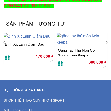
ĐƠN ĐẶT ĐỘI TỪ 20 BỘ***
SẢN PHẨM TƯƠNG TỰ
Bình Xịt Lạnh Giảm Đau
Găng Tay Thủ Môn Có
Xương Iwin Keepa
170.000
₫
0₫
300.000
₫
0₫
HỆ THỐNG CỬA HÀNG
SHOP THỂ THAO QUY NHƠN SPORT
MST: 8009533511