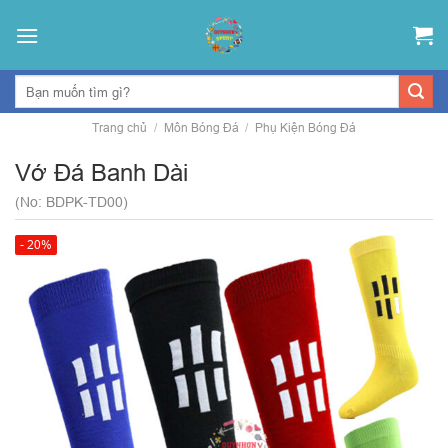
Skip
to
content
Trang chủ
/
Môn Bóng Đá
/
Phụ Kiện Bóng Đá
Vớ Đá Banh Dài
(No: BDPK-TD00)
- 20%