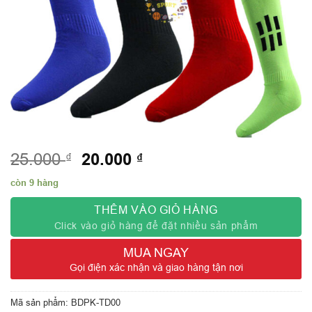
Giá
20.000
Giá
₫
₫
25.000
gốc
hiện
còn 9 hàng
là:
tại
25.000 ₫.
là:
THÊM VÀO GIỎ HÀNG
20.000 ₫.
Click vào giỏ hàng để đặt nhiều sản phẩm
MUA NGAY
Gọi điện xác nhận và giao hàng tận nơi
Mã sản phẩm:
BDPK-TD00