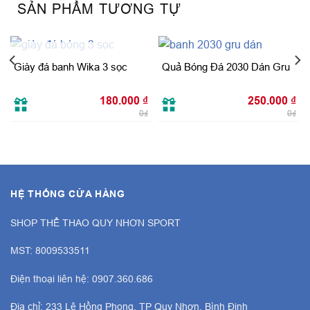
SẢN PHẨM TƯƠNG TỰ
HẾT HÀNG
Giày đá banh Wika 3 sọc
Quả Bóng Đá 2030 Dán Gru
180.000
₫
250.000
₫
0₫
0₫
HỆ THỐNG CỬA HÀNG
SHOP THỂ THAO QUY NHƠN SPORT
MST: 8009533511
Điện thoại liên hệ: 0907.360.686
Địa chỉ: 233 Lê Hồng Phong, TP Quy Nhơn, Bình Định