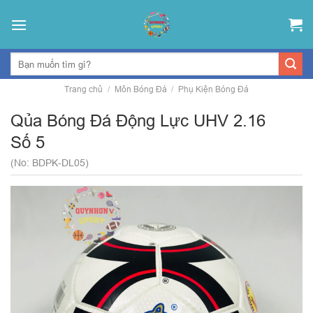
Skip
to
content
Trang chủ
/
Môn Bóng Đá
/
Phụ Kiện Bóng Đá
Qủa Bóng Đá Động Lực UHV 2.16
Số 5
(No: BDPK-DL05)