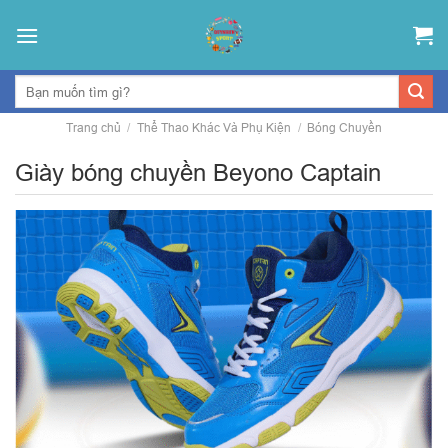
Skip
to
content
Trang chủ
/
Thể Thao Khác Và Phụ Kiện
/
Bóng Chuyền
Giày bóng chuyền Beyono Captain