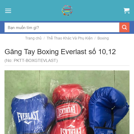
Skip
to
content
Trang chủ
/
Thể Thao Khác Và Phụ Kiện
/
Boxing
Găng Tay Boxing Everlast số 10,12
(No: PKTT-BOXGTEVLAST)