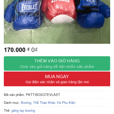
170.000
₫
0₫
THÊM VÀO GIỎ HÀNG
Click vào giỏ hàng để đặt nhiều sản phẩm
MUA NGAY
Gọi điện xác nhận và giao hàng tận nơi
Mã sản phẩm:
PKTT-BOXGTEVLAST
Danh mục:
Boxing
,
Thể Thao Khác Và Phụ Kiện
Thẻ:
găng tay boxing