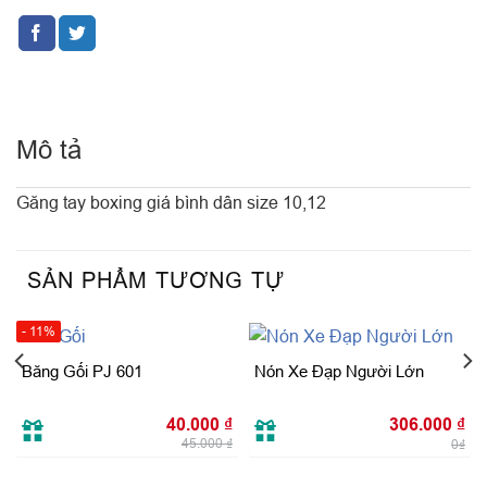
Mô tả
Găng tay boxing giá bình dân size 10,12
SẢN PHẨM TƯƠNG TỰ
- 11%
Băng Gối PJ 601
Nón Xe Đạp Người Lớn
Giá
Giá
40.000
₫
306.000
₫
gốc
hiện
45.000
₫
là:
tại
0₫
45.000 ₫.
là:
40.000 ₫.