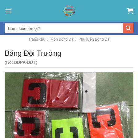
Skip
to
content
Trang chủ
/
Môn Bóng Đá
/
Phụ Kiện Bóng Đá
Băng Đội Trưởng
(No: BDPK-BDT)