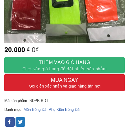
20.000
₫
0₫
THÊM VÀO GIỎ HÀNG
Click vào giỏ hàng để đặt nhiều sản phẩm
MUA NGAY
Gọi điện xác nhận và giao hàng tận nơi
Mã sản phẩm:
BDPK-BDT
Danh mục:
Môn Bóng Đá
,
Phụ Kiện Bóng Đá