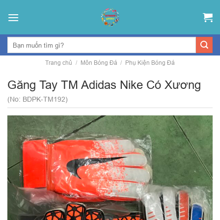
Skip
to
content
Trang chủ
/
Môn Bóng Đá
/
Phụ Kiện Bóng Đá
Găng Tay TM Adidas Nike Có Xương
(No: BDPK-TM192)