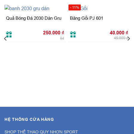
- 11%
Quả Bóng Đá 2030 Dán Gru
Băng Gối PJ 601
Giá
Giá
250.000
₫
40.000
₫
gốc
hiệ
45.000
₫
0₫
là:
tại
45.000 ₫.
là:
40.
HỆ THỐNG CỬA HÀNG
SHOP THỂ THAO QUY NHƠN SPORT