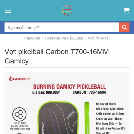
Skip
to
content
Trang chủ
/
Pickelball Và Cầu Lông
/
Vợt Pickelball
Vợt pikelball Carbon T700-16MM
Gamicy