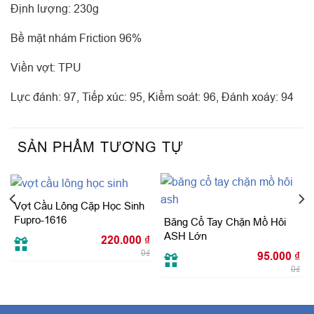
Định lượng: 230g
Bề mặt nhám Friction 96%
Viền vợt: TPU
Lực đánh: 97, Tiếp xúc: 95, Kiểm soát: 96, Đánh xoáy: 94
SẢN PHẨM TƯƠNG TỰ
Vợt Cầu Lông Cặp Học Sinh
Fupro-1616
Băng Cổ Tay Chặn Mồ Hôi
ASH Lớn
220.000
₫
0₫
95.000
₫
0₫