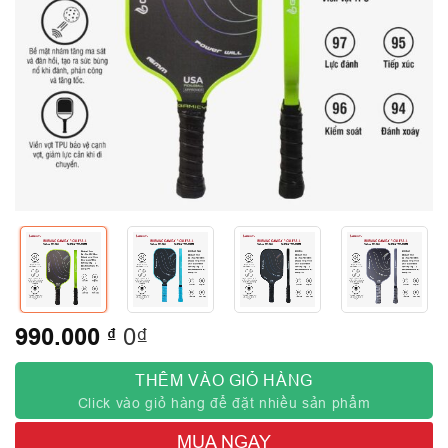
990.000
₫
0₫
THÊM VÀO GIỎ HÀNG
Click vào giỏ hàng để đặt nhiều sản phẩm
MUA NGAY