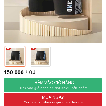
150.000
₫
0₫
THÊM VÀO GIỎ HÀNG
Click vào giỏ hàng để đặt nhiều sản phẩm
MUA NGAY
Gọi điện xác nhận và giao hàng tận nơi