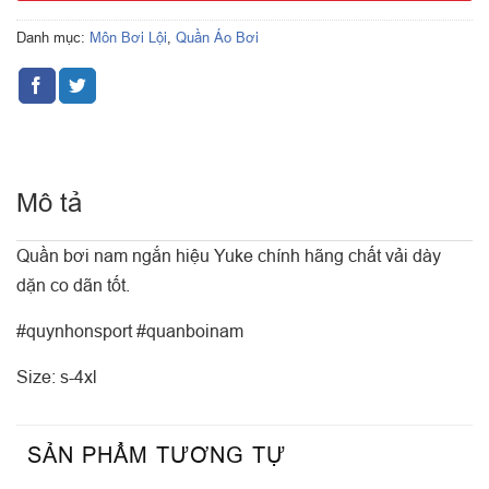
Danh mục:
Môn Bơi Lội
,
Quần Áo Bơi
Mô tả
Quần bơi nam ngắn hiệu Yuke chính hãng chất vải dày
dặn co dãn tốt.
#quynhonsport #quanboinam
Size: s-4xl
SẢN PHẨM TƯƠNG TỰ