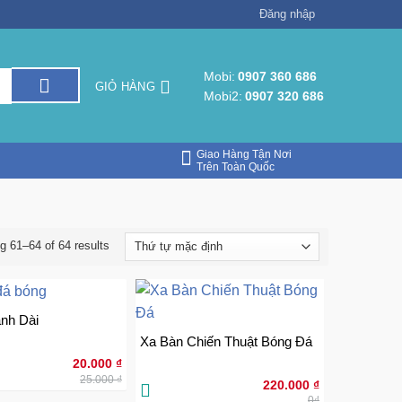
Đăng nhập
Mobi:
0907 360 686
GIỎ HÀNG
Mobi2:
0907 320 686
Giao Hàng Tận Nơi
Trên Toàn Quốc
g 61–64 of 64 results
nh Dài
Xa Bàn Chiến Thuật Bóng Đá
Giá
Giá
20.000
₫
gốc
hiện
25.000
₫
là:
tại
220.000
₫
25.000 ₫.
là:
0₫
20.000 ₫.