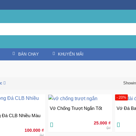
BÁN CHẠY
KHUYẾN MÃI
Showin
ục
- 20%
Vớ Chống Trượt Ngắn Tốt
Vớ Đá Ba
g Đá CLB Nhiều Màu
25.000
₫
0₫
100.000
₫
0₫