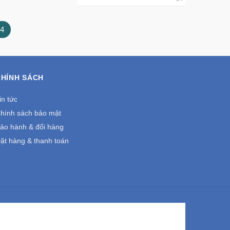
4
CHÍNH SÁCH
in tức
hính sách bảo mật
ảo hành & đổi hàng
ặt hàng & thanh toán