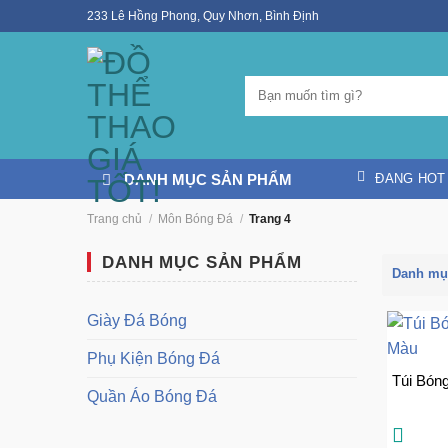
Skip
233 Lê Hồng Phong, Quy Nhơn, Bình Định
to
content
DANH MỤC SẢN PHẨM
ĐANG HOT
Trang chủ
/
Môn Bóng Đá
/
Trang 4
DANH MỤC SẢN PHẨM
Danh m
Giày Đá Bóng
Phụ Kiện Bóng Đá
Túi Bón
Quần Áo Bóng Đá