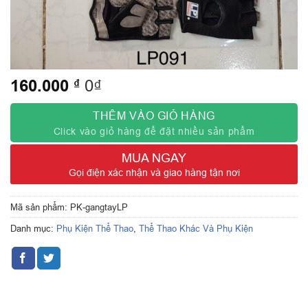
160.000
₫
0₫
THÊM VÀO GIỎ HÀNG
Click vào giỏ hàng để đặt nhiều sản phẩm
MUA NGAY
Gọi điện xác nhận và giao hàng tận nơi
Mã sản phẩm:
PK-gangtayLP
Danh mục:
Phụ Kiện Thể Thao
,
Thể Thao Khác Và Phụ Kiện