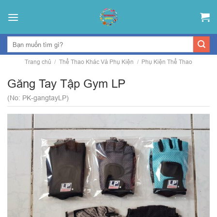
Skip
to
content
Trang chủ
/
Thể Thao Khác Và Phụ Kiện
/
Phụ Kiện Thể Thao
Găng Tay Tập Gym LP
(No: PK-gangtayLP)