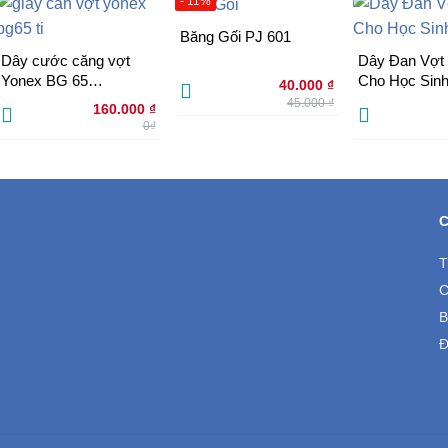
- 11%
Băng Gối PJ 601
Dây cước căng vợt
Dây Đan Vợt
Yonex BG 65
Cho Học Sin
Giá
Giá
40.000
₫
gốc
hiện
TITANIUM
45.000
₫
là:
tại
160.000
₫
45.000 ₫.
là:
0₫
40.000 ₫.
000 ₫.
T
C
B
Đ