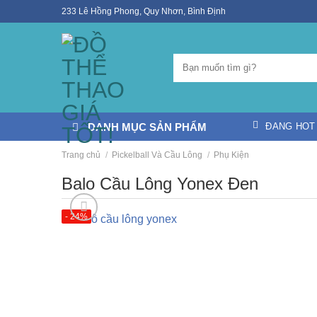
Skip
233 Lê Hồng Phong, Quy Nhơn, Bình Định
to
content
DANH MỤC SẢN PHẨM
ĐANG HOT
Trang chủ
/
Pickelball Và Cầu Lông
/
Phụ Kiện
Balo Cầu Lông Yonex Đen
- 24%