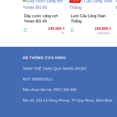
- 16%
Dây cước căng vợt
Lưới Cầu Lông Toàn
Yonex BG 65
Thắng
Giá
Giá
140.000
₫
160.000
₫
gốc
hiện
0₫
190.000
₫
là:
tại
190.000 ₫.
là:
160.
HỆ THỐNG CỬA HÀNG
SHOP THỂ THAO QUY NHƠN SPORT
MST: 8009533511
Điện thoại liên hệ: 0907.360.686
Địa chỉ: 233 Lê Hồng Phong, TP Quy Nhơn, Bình Định