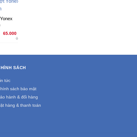
Vớ Cầu Lông Yonex
 Yonex
Quấn Cán Vợt Cầu
h
Lông Power
40.000
₫
0₫
65.000
₫
12.000
₫
0₫
0₫
CHÍNH SÁCH
in tức
hính sách bảo mật
ảo hành & đổi hàng
ặt hàng & thanh toán