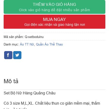
THÊM VÀO GIỎ HÀNG
Click vào giỏ hàng để đặt nhiều sản phẩm
MUA NGAY
Gọi điện xác nhận và giao hàng tận nơi
Mã sản phẩm:
Q-setboduinu
Danh mục:
Áo TT Nữ
,
Quần Áo Thể Thao
Mô tả
Set Bộ Nữ Hàng Quảng Châu
Có 3 size M,L,XL. Chất liệu thun co giãn mềm mại, thấm