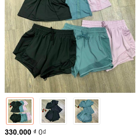
330.000
₫
0₫