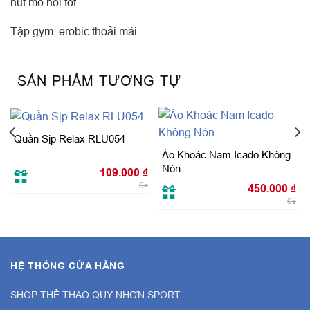
hút mồ hôi tốt.
Tập gym, erobic thoải mái
SẢN PHẨM TƯƠNG TỰ
Quần Sịp Relax RLU054
Áo Khoác Nam Icado Không
Nón
Giá
109.000
₫
hiện
tại
0₫
450.000
₫
là:
0₫
120.000 ₫.
HỆ THỐNG CỬA HÀNG
SHOP THỂ THAO QUY NHƠN SPORT