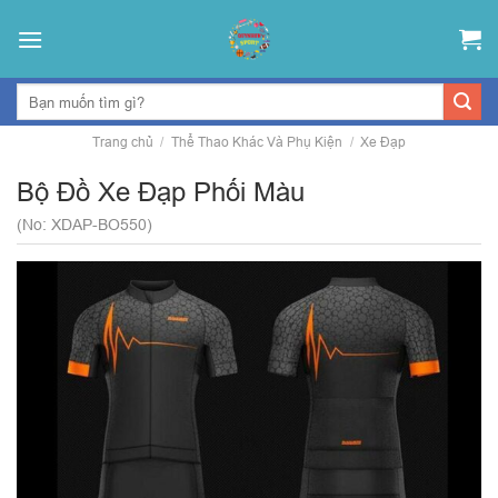
Skip
to
content
Trang chủ
/
Thể Thao Khác Và Phụ Kiện
/
Xe Đạp
Bộ Đồ Xe Đạp Phối Màu
(No: XDAP-BO550)