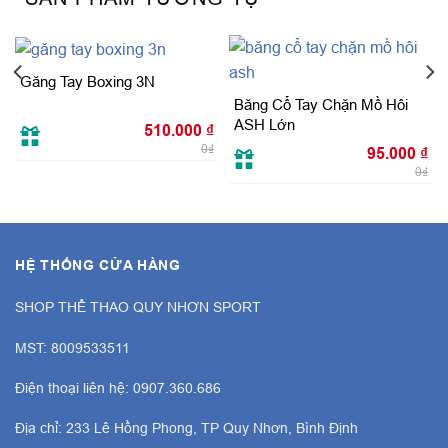
Găng Tay Boxing 3N
Băng Cổ Tay Chặn Mồ Hôi
ASH Lớn
510.000
₫
0₫
95.000
₫
0₫
HỆ THỐNG CỬA HÀNG
SHOP THỂ THAO QUY NHƠN SPORT
MST: 8009533511
Điện thoại liên hệ: 0907.360.686
Địa chỉ: 233 Lê Hồng Phong, TP Quy Nhơn, Bình Định