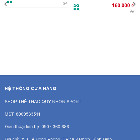
0₫
160.000
₫
0₫
HỆ THỐNG CỬA HÀNG
SHOP THỂ THAO QUY NHƠN SPORT
MST: 8009533511
Điện thoại liên hệ: 0907.360.686
Địa chỉ: 233 Lê Hồng Phong, TP Quy Nhơn, Bình Định