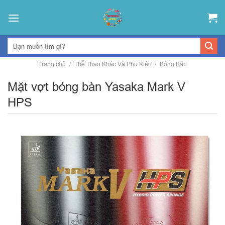
Skip
to
content
Trang chủ
/
Thể Thao Khác Và Phụ Kiện
/
Bóng Bàn
Mặt vợt bóng bàn Yasaka Mark V
HPS