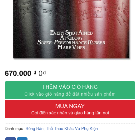
670.000
₫
0₫
THÊM VÀO GIỎ HÀNG
Click vào giỏ hàng để đặt nhiều sản phẩm
MUA NGAY
Gọi điện xác nhận và giao hàng tận nơi
Danh mục:
Bóng Bàn
,
Thể Thao Khác Và Phụ Kiện