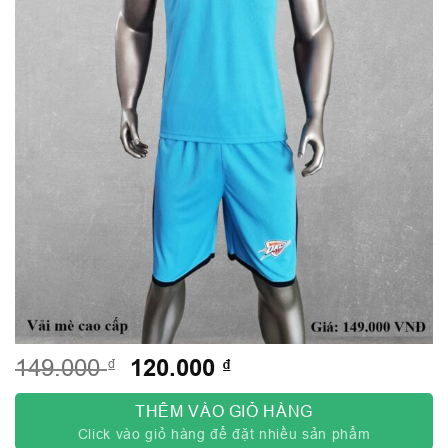
Giá
120.000
Giá
₫
₫
149.000
gốc
hiện
là:
tại
THÊM VÀO GIỎ HÀNG
149.000 ₫.
là:
Click vào giỏ hàng để đặt nhiều sản phẩm