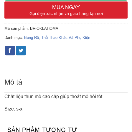
120.000 ₫.
MUA NGAY
Gọi điện xác nhận và giao hàng tận nơi
Mã sản phẩm:
BR-OKLAHOMA
Danh mục:
Bóng Rổ
,
Thể Thao Khác Và Phụ Kiện
Mô tả
Chất liệu thun mè cao cấp giúp thoát mồ hôi tốt.
Size: s-xl
SẢN PHẨM TƯƠNG TỰ