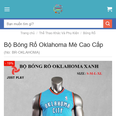
Skip
to
content
Trang chủ
/
Thể Thao Khác Và Phụ Kiện
/
Bóng Rổ
Bộ Bóng Rổ Oklahoma Mè Cao Cấp
(No: BR-OKLAHOMA)
- 19%